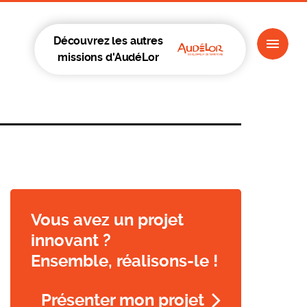
Découvrez les autres
missions d'AudéLor
Vous avez un projet
innovant ?
Ensemble, réalisons-le !
Présenter mon projet