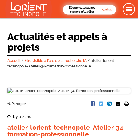
Découvrez les autres
missions d'AudéLor
Actualités et appels à
projets
Accueil
/
Être visible à l’ère de la recherche IA
/
atelier-lorient-
technopole-Atelier-34-formation-professionnelle
Partager
Il y a 2 ans
atelier-lorient-technopole-Atelier-34-
formation-professionnelle