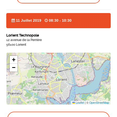
11 Juillet 2019
08:30 - 10:30
Lorient Technopole
12 avenue de la Perrière
56100 Lorient
+
−
Leaflet
|
©
OpenStreetMap