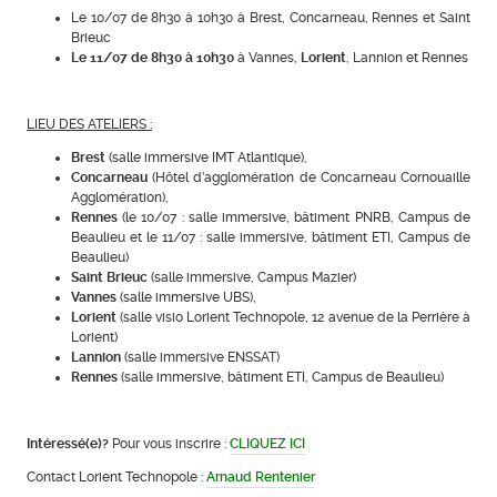
Le 10/07 de 8h30 à 10h30 à Brest, Concarneau, Rennes et Saint
Brieuc
Le 11/07 de 8h30 à 10h30
à Vannes,
Lorient
, Lannion et Rennes
LIEU DES ATELIERS :
Brest
(salle immersive IMT Atlantique),
Concarneau
(Hôtel d’agglomération de Concarneau Cornouaille
Agglomération),
Rennes
(le 10/07 : salle immersive, bâtiment PNRB, Campus de
Beaulieu et le 11/07 : salle immersive, bâtiment ETI, Campus de
Beaulieu)
Saint Brieuc
(salle immersive, Campus Mazier)
Vannes
(salle immersive UBS),
Lorient
(salle visio Lorient Technopole, 12 avenue de la Perrière à
Lorient)
Lannion
(salle immersive ENSSAT)
Rennes
(salle immersive, bâtiment ETI, Campus de Beaulieu)
Intéressé(e)?
Pour vous inscrire :
CLIQUEZ ICI
Contact Lorient Technopole :
Arnaud Rentenier