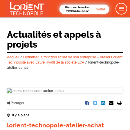
Découvrez les autres
missions d'AudéLor
Actualités et appels à
projets
Accueil
/
Optimiser la fonction achat de son entreprise – Atelier Lorient
Technopole avec Laure Hyafil de la société LCA
/
lorient-technopole-
atelier-achat
Partager
Il y a 9 ans
lorient-technopole-atelier-achat