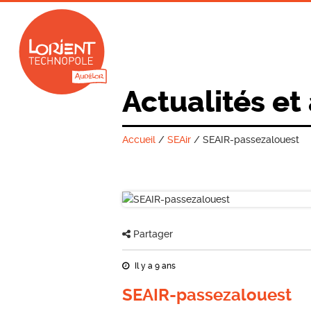
Actualités et
Accueil
/
SEAir
/
SEAIR-passezalouest
Partager
Il y a 9 ans
SEAIR-passezalouest