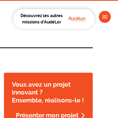
Découvrez les autres
missions d'AudéLor
Vous avez un projet
innovant ?
Ensemble, réalisons-le !
Présenter mon projet