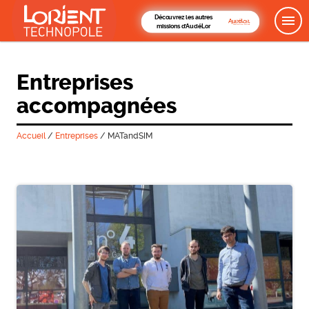
Découvrez les autres
missions d'AudéLor
Entreprises
accompagnées
Accueil
/
Entreprises
/
MATandSIM