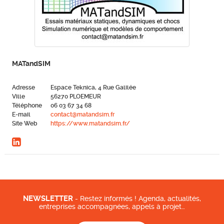
MATandSIM
Adresse
Espace Teknica, 4 Rue Galilée
Ville
56270 PLOEMEUR
Téléphone
06 03 67 34 68
E-mail
contact@matandsim.fr
Site Web
https://www.matandsim.fr/
NEWSLETTER
- Restez informés ! Agenda, actualités,
entreprises accompagnées, appels à projet…