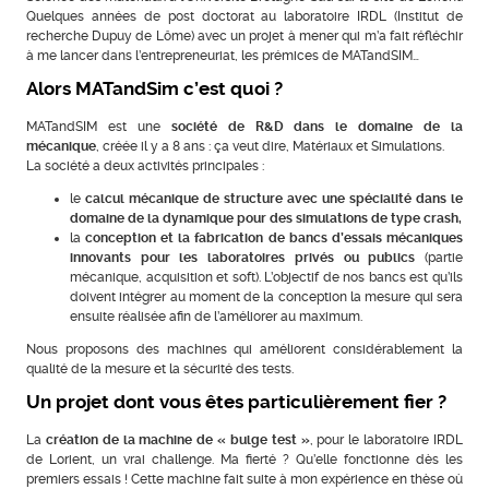
Quelques années de post doctorat au laboratoire IRDL (Institut de
recherche Dupuy de Lôme) avec un projet à mener qui m’a fait réfléchir
à me lancer dans l’entrepreneuriat, les prémices de MATandSIM…
Alors MATandSim c’est quoi ?
MATandSIM est une
société de R&D dans le domaine de la
mécanique
, créée il y a 8 ans : ça veut dire, Matériaux et Simulations.
La société a deux activités principales :
le
calcul mécanique de structure avec une spécialité dans le
domaine de la dynamique pour des simulations de type crash,
la
conception et la fabrication de bancs d’essais mécaniques
innovants pour les laboratoires privés ou publics
(partie
mécanique, acquisition et soft). L’objectif de nos bancs est qu’ils
doivent intégrer au moment de la conception la mesure qui sera
ensuite réalisée afin de l’améliorer au maximum.
Nous proposons des machines qui améliorent considérablement la
qualité de la mesure et la sécurité des tests.
Un projet dont vous êtes particulièrement fier ?
La
création de la machine de « bulge test »
, pour le laboratoire IRDL
de Lorient, un vrai challenge. Ma fierté ? Qu’elle fonctionne dès les
premiers essais ! Cette machine fait suite à mon expérience en thèse où