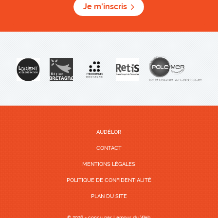
Je m'inscris
AUDÉLOR
CONTACT
MENTIONS LÉGALES
POLITIQUE DE CONFIDENTIALITÉ
PLAN DU SITE
© 2026 - conçu par
Lamour du Web