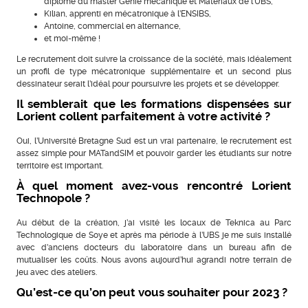
diplômé du master Génie mécanique et Matériaux de l’UBS,
Kilian, apprenti en mécatronique à l’ENSIBS,
Antoine, commercial en alternance,
et moi-même !
Le recrutement doit suivre la croissance de la société, mais idéalement
un profil de type mécatronique supplémentaire et un second plus
dessinateur serait l’idéal pour poursuivre les projets et se développer.
Il semblerait que les formations dispensées sur
Lorient collent parfaitement à votre activité ?
Oui, l’Université Bretagne Sud est un vrai partenaire, le recrutement est
assez simple pour MATandSIM et pouvoir garder les étudiants sur notre
territoire est important.
À quel moment avez-vous rencontré Lorient
Technopole ?
Au début de la création, j’ai visité les locaux de Teknica au Parc
Technologique de Soye et après ma période à l’UBS je me suis installé
avec d’anciens docteurs du laboratoire dans un bureau afin de
mutualiser les coûts. Nous avons aujourd’hui agrandi notre terrain de
jeu avec des ateliers.
Qu’est-ce qu’on peut vous souhaiter pour 2023 ?