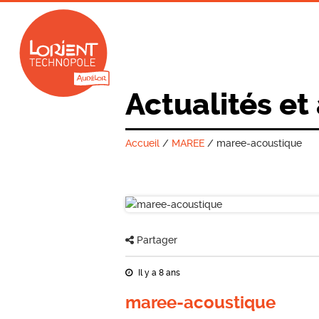
Actualités et
Accueil
/
MAREE
/
maree-acoustique
Partager
Il y a 8 ans
maree-acoustique