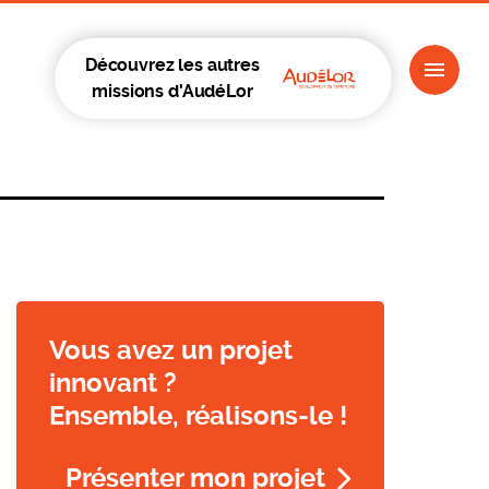
Découvrez les autres
missions d'AudéLor
Vous avez un projet
innovant ?
Ensemble, réalisons-le !
Présenter mon projet