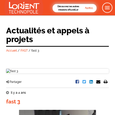
Découvrez les autres
missions d'AudéLor
Actualités et appels à
projets
Accueil
/
FAST
/
fast 3
Partager
Il y a 4 ans
fast 3