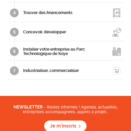
4
Trouver des financements
5
Concevoir, développer
Installer votre entreprise au Parc
6
Technologique de Soye
7
Industrialiser, commercialiser
NEWSLETTER
- Restez informés ! Agenda, actualités,
entreprises accompagnées, appels à projet…
Je m'inscris