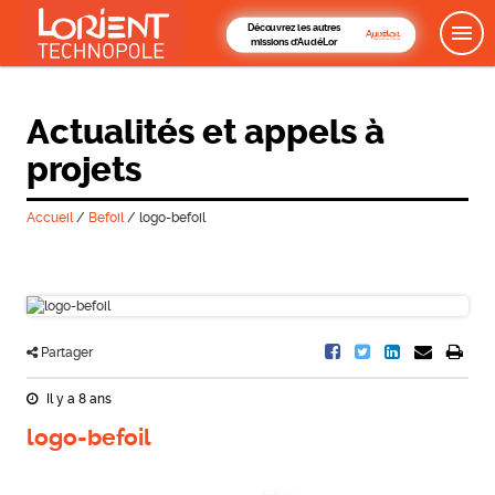
Découvrez les autres
missions d'AudéLor
Actualités et appels à
projets
Accueil
/
Befoil
/
logo-befoil
Partager
Il y a 8 ans
logo-befoil