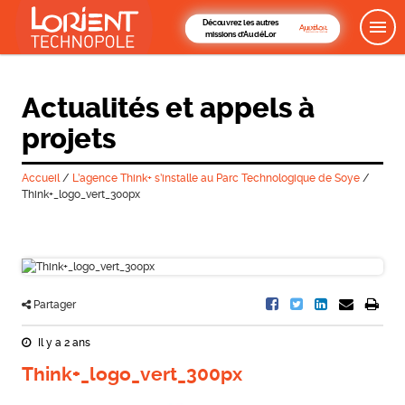
Découvrez les autres
missions d'AudéLor
Actualités et appels à
projets
Accueil
/
L’agence Think+ s’installe au Parc Technologique de Soye
/
Think+_logo_vert_300px
Partager
Il y a 2 ans
Think+_logo_vert_300px