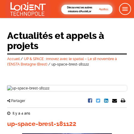
Découvrez les autres
missions d'AudéLor
Actualités et appels à
projets
Accueil
/
UP & SPACE : innovez avec le spatial – Le 18 novembre à
l’ENSTA Bretagne (Brest)
/
up-space-brest-181122
Partager
Il y a 4 ans
up-space-brest-181122