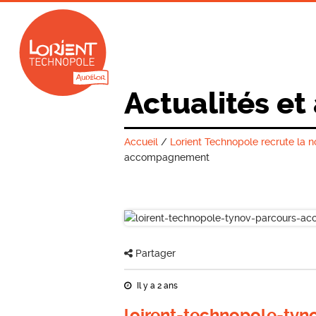
Actualités et
Accueil
/
Lorient Technopole recrute la
accompagnement
Partager
Il y a 2 ans
loirent-technopole-t