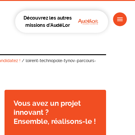
Découvrez les autres
missions d'AudéLor
ndidatez !
/
loirent-technopole-tynov-parcours-
Vous avez un projet
innovant ?
Ensemble, réalisons-le !