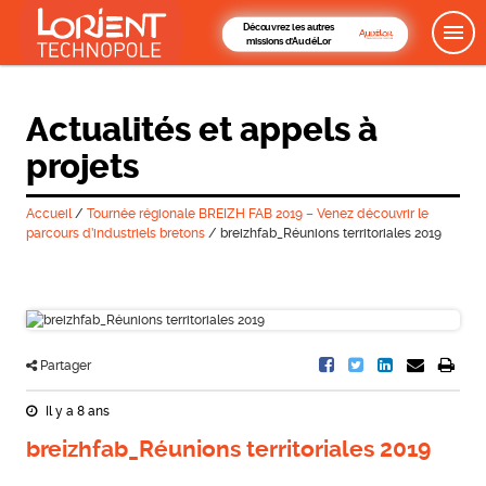
Découvrez les autres
missions d'AudéLor
Actualités et appels à
projets
Accueil
/
Tournée régionale BREIZH FAB 2019 – Venez découvrir le
parcours d’industriels bretons
/
breizhfab_Réunions territoriales 2019
Partager
Il y a 8 ans
breizhfab_Réunions territoriales 2019