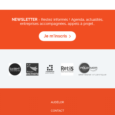
NEWSLETTER
- Restez informés ! Agenda, actualités,
entreprises accompagnées, appels à projet…
Je m'inscris
AUDÉLOR
CONTACT