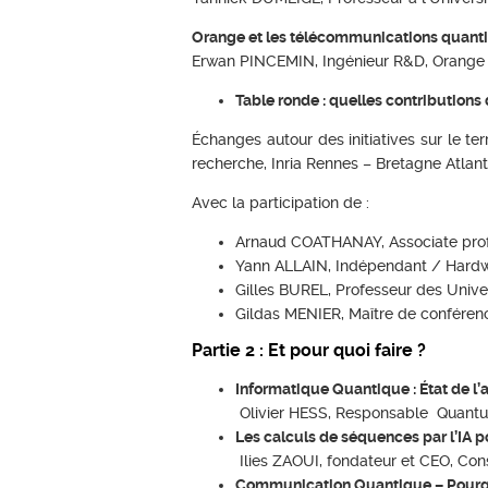
Orange et les télécommunications quantiqu
Erwan PINCEMIN, Ingénieur R&D, Orange
Table ronde : quelles contributions d
Échanges
autour des initiatives sur le te
recherche, Inria Rennes – Bretagne Atlan
Avec la participation de :
Arnaud COATHANAY, Associate pro
Yann ALLAIN, Indépendant / Hard
Gilles BUREL, Professeur des Unive
Gildas MENIER, Maître de conféren
Partie 2 : Et pour quoi faire ?
Informatique Quantique : État de 
Olivier HESS, Responsable Quant
Les calculs de séquences par l’IA po
Ilies ZAOUI, fondateur et CEO, Co
Communication Quantique – Pourquo