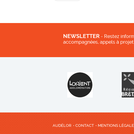
NEWSLETTER
- Restez inform
accompagnées, appels à projet
AUDÉLOR
CONTACT
MENTIONS LÉGAL