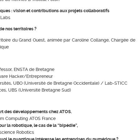
es : vision et contributions aux projets collaboratifs
 Labs
e nos territoires ?
rritoire du Grand Ouest,
animée par Caroline Collange, Chargée de
tique
fessor, ENSTA de Bretagne
ware Hacker/Entrepreneur
rsités,
UBO (Université de Bretagne Occidentale) / Lab-STICC
ces, UBS (Université Bretagne Sud)
l’art des développements chez ATOS
,
um Computing ATOS France
ur la robotique, le cas de la “bipédie”,
nscience Robotics
i le quantique intéresse les entreprises du numérique ?