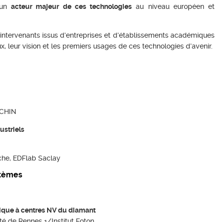
e un
acteur majeur de ces technologies
au niveau européen et
intervenants issus d’entreprises et d’établissements académiques
x, leur vision et les premiers usages de ces technologies d’avenir.
ECHIN
ustriels
che, EDFlab Saclay
stèmes
ique à centres NV du diamant
té de Rennes 1/Institut Foton