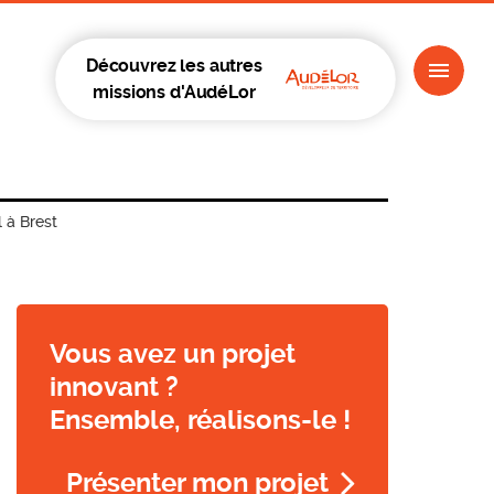
Découvrez les autres
missions d'AudéLor
 à Brest
Vous avez un projet
innovant ?
Ensemble, réalisons-le !
Présenter mon projet