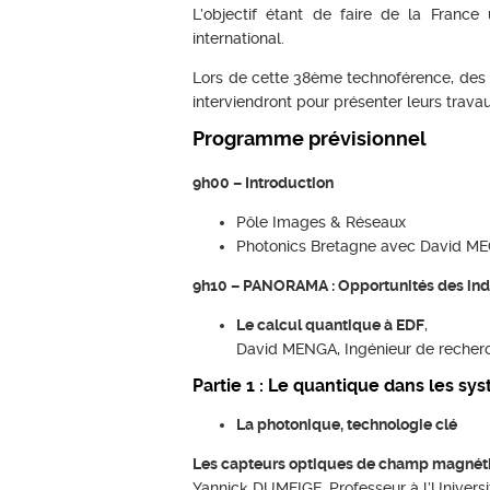
L’objectif étant de faire de la Franc
international.
Lors de cette 38ème technoférence, des 
interviendront pour présenter leurs travau
Programme prévisionnel
9h00 – Introduction
Pôle Images & Réseaux
Photonics Bretagne avec David M
9h10 – PANORAMA : Opportunités des ind
Le calcul quantique à EDF
,
David MENGA, Ingénieur de recher
Partie 1 : Le quantique dans les sy
La photonique, technologie clé
Les capteurs optiques de champ magnét
Yannick DUMEIGE, Professeur à l’Universi