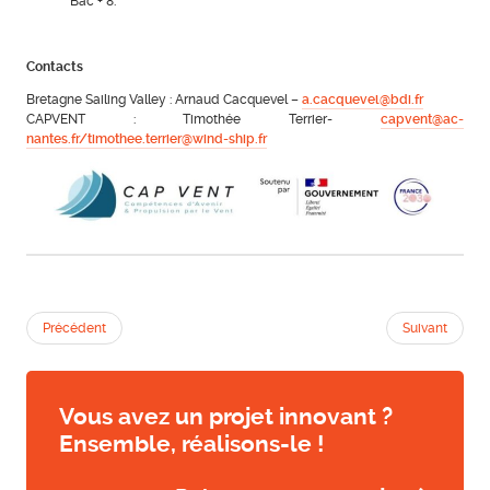
Bac + 8.
Contacts
Bretagne Sailing Valley : Arnaud Cacquevel –
a.cacquevel@bdi.fr
CAPVENT : Timothée Terrier-
capvent@ac-
nantes.fr/
timothee.terrier@wind-ship.fr
Précédent
Suivant
Vous avez un projet innovant ?
Ensemble, réalisons-le !