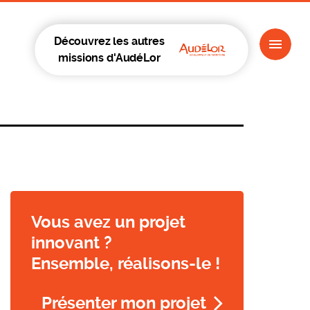
Découvrez les autres
missions d'AudéLor
Vous avez un projet
innovant ?
Ensemble, réalisons-le !
Présenter mon projet