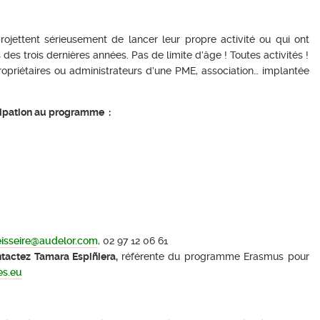
ojettent sérieusement de lancer leur propre activité ou qui ont
des trois dernières années. Pas de limite d’âge ! Toutes activités !
opriétaires ou administrateurs d’une PME, association… implantée
icipation au programme :
eisseire@audelor.com
,
02 97 12 06 61
ontactez Tamara Espiñiera,
référente du programme Erasmus pour
es.eu