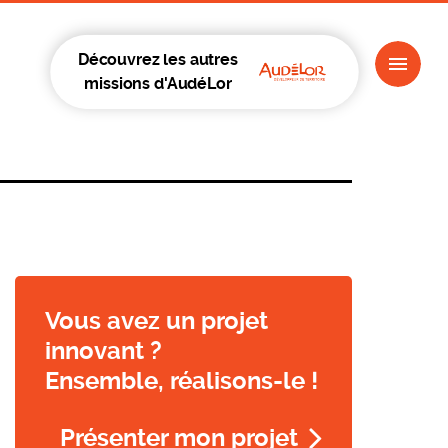
Découvrez les autres
missions d'AudéLor
Vous avez un projet
innovant ?
Ensemble, réalisons-le !
Présenter mon projet