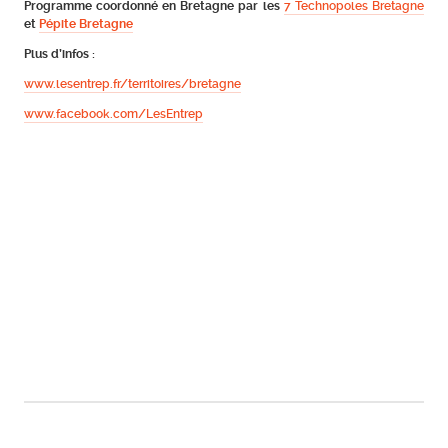
Programme coordonné en Bretagne par les
7 Technopoles Bretagn
e
et
Pépite Bretagne
Plus d’infos :
www.lesentrep.fr/territoires/bretagne
www.facebook.com/LesEntrep