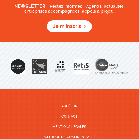
NEWSLETTER
- Restez informés ! Agenda, actualités,
entreprises accompagnées, appels à projet…
Je m'inscris
AUDÉLOR
CONTACT
MENTIONS LÉGALES
POLITIQUE DE CONFIDENTIALITÉ