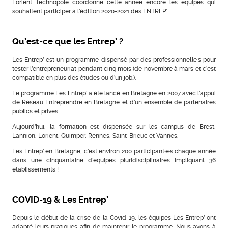
Lorient Technopole coordonne cette année encore les équipes qui
souhaitent participer à l’édition 2020-2021 des ENTREP’
Qu’est-ce que les Entrep’ ?
Les Entrep’ est un programme dispensé par des professionnel·le·s pour
tester l’entrepreneuriat pendant cinq mois (de novembre à mars et c’est
compatible en plus des études ou d’un job.).
Le programme Les Entrep’ a été lancé en Bretagne en 2007 avec l’appui
de Réseau Entreprendre en Bretagne et d’un ensemble de partenaires
publics et privés.
Aujourd’hui, la formation est dispensée sur les campus de Brest,
Lannion, Lorient, Quimper, Rennes, Saint-Brieuc et Vannes.
Les Entrep’ en Bretagne, c’est environ 200 participant·e·s chaque année
dans une cinquantaine d’équipes pluridisciplinaires impliquant 36
établissements !
COVID-19 & Les Entrep’
Depuis le début de la crise de la Covid-19, les équipes Les Entrep’ ont
adapté leurs pratiques afin de maintenir le programme. Nous avons à