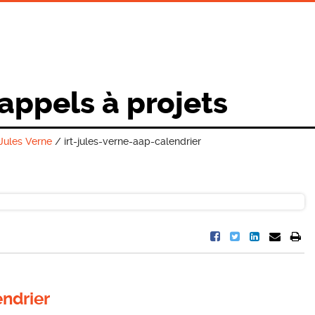
 appels à projets
 Jules Verne
/
irt-jules-verne-aap-calendrier
endrier