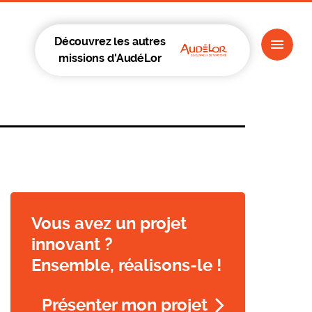
Découvrez les autres
missions d'AudéLor
Vous avez un projet
innovant ?
Ensemble, réalisons-le !
Présenter mon projet