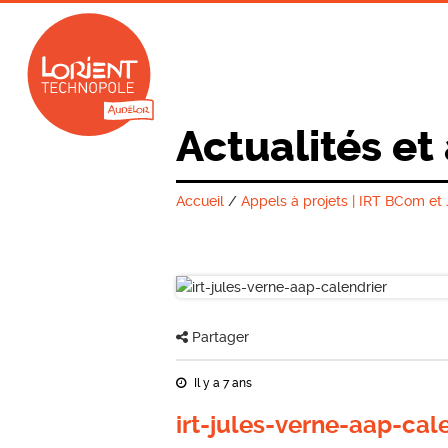
Actualités et
Accueil
/
Appels à projets | IRT BCom et
Partager
Il y a 7 ans
irt-jules-verne-aap-cal