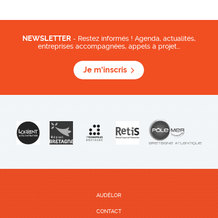
NEWSLETTER
- Restez informés ! Agenda, actualités,
entreprises accompagnées, appels à projet…
Je m'inscris
AUDÉLOR
CONTACT