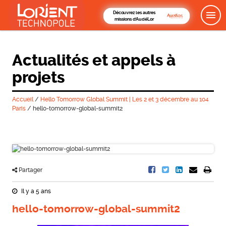
Découvrez les autres
missions d'AudéLor
Actualités et appels à
projets
Accueil
/
Hello Tomorrow Global Summit | Les 2 et 3 décembre au 104
Paris
/
hello-tomorrow-global-summit2
Partager
Il y a 5 ans
hello-tomorrow-global-summit2