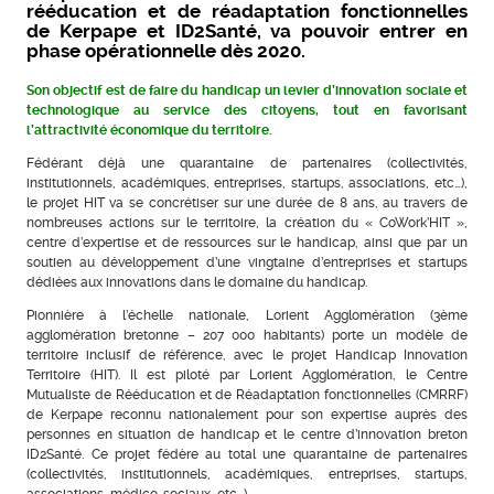
rééducation et de réadaptation fonctionnelles
de Kerpape et ID2Santé, va pouvoir entrer en
phase opérationnelle dès 2020.
Son objectif est de faire du handicap un levier d’innovation sociale et
technologique au service des citoyens, tout en favorisant
l’attractivité économique du territoire.
Fédérant déjà une quarantaine de partenaires (collectivités,
institutionnels, académiques, entreprises, startups, associations, etc…),
le projet HIT va se concrétiser sur une durée de 8 ans, au travers de
nombreuses actions sur le territoire, la création du « CoWork’HIT »,
centre d’expertise et de ressources sur le handicap, ainsi que par un
soutien au développement d’une vingtaine d’entreprises et startups
dédiées aux innovations dans le domaine du handicap.
Pionnière à l’échelle nationale, Lorient Agglomération (3ème
agglomération bretonne – 207 000 habitants) porte un modèle de
territoire inclusif de référence, avec le projet Handicap Innovation
Territoire (HIT). Il est piloté par Lorient Agglomération, le Centre
Mutualiste de Rééducation et de Réadaptation fonctionnelles (CMRRF)
de Kerpape reconnu nationalement pour son expertise auprès des
personnes en situation de handicap et le centre d’innovation breton
ID2Santé. Ce projet fédère au total une quarantaine de partenaires
(collectivités, institutionnels, académiques, entreprises, startups,
associations, médico-sociaux, etc…).