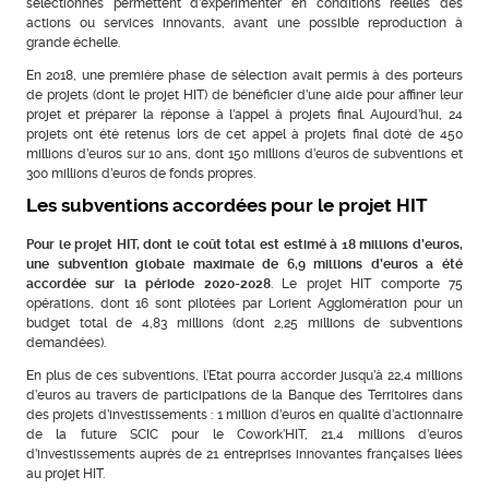
sélectionnés permettent d’expérimenter en conditions réelles des
actions ou services innovants, avant une possible reproduction à
grande échelle.
En 2018, une première phase de sélection avait permis à des porteurs
de projets (dont le projet HIT) de bénéficier d’une aide pour affiner leur
projet et préparer la réponse à l’appel à projets final. Aujourd’hui, 24
projets ont été retenus lors de cet appel à projets final doté de 450
millions d’euros sur 10 ans, dont 150 millions d’euros de subventions et
300 millions d’euros de fonds propres.
Les subventions accordées pour le projet HIT
Pour le projet HIT, dont le coût total est estimé à 18 millions d’euros,
une subvention globale maximale de 6,9 millions d’euros a été
accordée sur la période 2020-2028
. Le projet HIT comporte 75
opérations, dont 16 sont pilotées par Lorient Agglomération pour un
budget total de 4,83 millions (dont 2,25 millions de subventions
demandées).
En plus de ces subventions, l’Etat pourra accorder jusqu’à 22,4 millions
d’euros au travers de participations de la Banque des Territoires dans
des projets d’investissements : 1 million d’euros en qualité d’actionnaire
de la future SCIC pour le Cowork’HIT, 21,4 millions d’euros
d’investissements auprès de 21 entreprises innovantes françaises liées
au projet HIT.