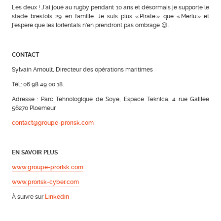
Les deux ! J’ai joué au rugby pendant 10 ans et désormais je supporte le
stade brestois 29 en famille. Je suis plus « Pirate » que « Merlu » et
j’espère que les lorientais n’en prendront pas ombrage 😉.
CONTACT
Sylvain Arnoult, Directeur des opérations maritimes
Tél.: 06 98 49 00 18.
Adresse : Parc Tehnologique de Soye, Espace Teknica, 4 rue Galilée
56270 Ploemeur
contact@groupe-prorisk.com
EN SAVOIR PLUS
www.groupe-prorisk.com
www.prorisk-cyber.com
À suivre sur
Linkedin