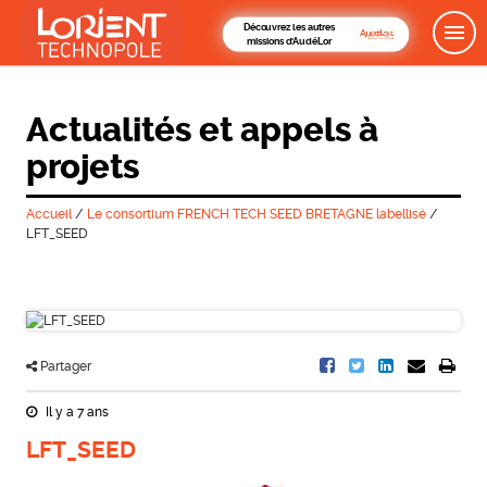
Découvrez les autres
missions d'AudéLor
Actualités et appels à
projets
Accueil
/
Le consortium FRENCH TECH SEED BRETAGNE labellisé
/
LFT_SEED
Partager
Il y a 7 ans
LFT_SEED