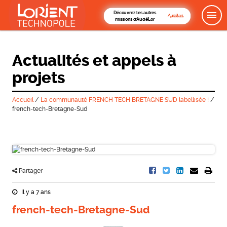
Découvrez les autres
missions d'AudéLor
Actualités et appels à
projets
Accueil
/
La communauté FRENCH TECH BRETAGNE SUD labellisée !
/
french-tech-Bretagne-Sud
Partager
Il y a 7 ans
french-tech-Bretagne-Sud