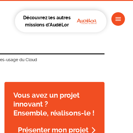
Découvrez les autres
missions d'AudéLor
ues-usage du Cloud
Vous avez un projet
innovant ?
Ensemble, réalisons-le !
Présenter mon projet