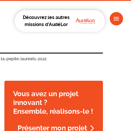
Découvrez les autres
missions d'AudéLor
-ta-pepite-laureats-2022
Vous avez un projet
innovant ?
Ensemble, réalisons-le !
Présenter mon projet