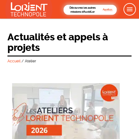
Découvrez les autres
missions d'AudéLor
Actualités et appels à
projets
Accueil
/
Atelier