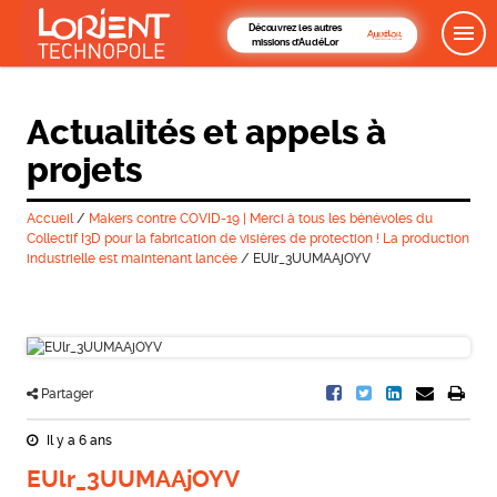
Découvrez les autres
missions d'AudéLor
Actualités et appels à
projets
Accueil
/
Makers contre COVID-19 | Merci à tous les bénévoles du
Collectif I3D pour la fabrication de visières de protection ! La production
industrielle est maintenant lancée
/
EUlr_3UUMAAjOYV
Partager
Il y a 6 ans
EUlr_3UUMAAjOYV