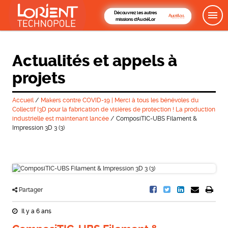
Découvrez les autres
missions d'AudéLor
Actualités et appels à
projets
Accueil
/
Makers contre COVID-19 | Merci à tous les bénévoles du
Collectif I3D pour la fabrication de visières de protection ! La production
industrielle est maintenant lancée
/
ComposiTIC-UBS Filament &
Impression 3D 3 (3)
Partager
Il y a 6 ans