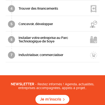
4
Trouver des financements
5
Concevoir, développer
Installer votre entreprise au Parc
6
Technologique de Soye
7
Industrialiser, commercialiser
NEWSLETTER
- Restez informés ! Agenda, actualités,
entreprises accompagnées, appels à projet…
Je m'inscris