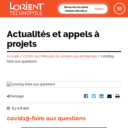
Découvrez les autres
missions d'AudéLor
Actualités et appels à
projets
Accueil
/
COVID-19 | Mesures de soutien aux entreprises
/
covid19-
foire aux questions
Partager
Il y a 6 ans
covid19-foire aux questions