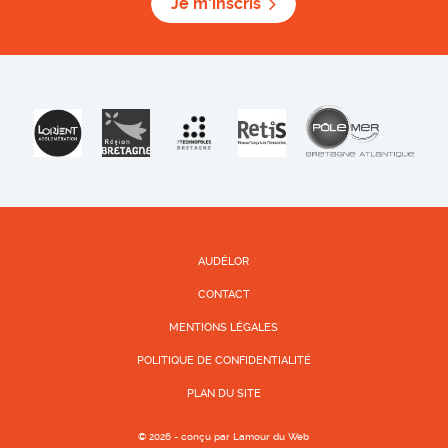
Je m'inscris
AUDÉLOR
CONTACT
MENTIONS LÉGALES
POLITIQUE DE CONFIDENTIALITÉ
PLAN DU SITE
© 2026 - conçu par
Lamour du Web