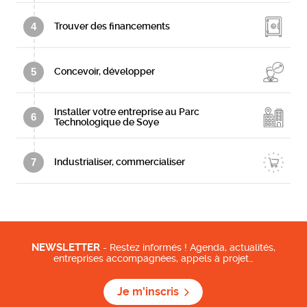
4
Trouver des financements
5
Concevoir, développer
Installer votre entreprise au Parc
6
Technologique de Soye
7
Industrialiser, commercialiser
NEWSLETTER
- Restez informés ! Agenda, actualités,
entreprises accompagnées, appels à projet…
Je m'inscris