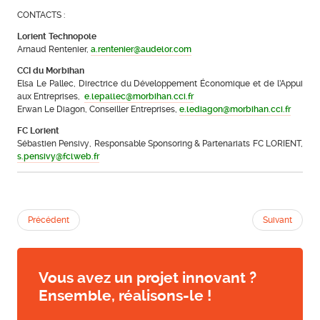
CONTACTS :
Lorient Technopole
Arnaud Rentenier,
a.rentenier@audelor.com
CCI du Morbihan
Elsa Le Pallec, Directrice du Développement Économique et de l’Appui
aux Entreprises,
e.lepallec@morbihan.cci.fr
Erwan Le Diagon, Conseiller Entreprises,
e.lediagon@morbihan.cci.fr
FC Lorient
Sébastien Pensivy, Responsable Sponsoring & Partenariats FC LORIENT,
s.pensivy@fclweb.fr
Précédent
Suivant
Vous avez un projet innovant ?
Ensemble, réalisons-le !