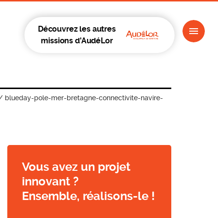
Découvrez les autres
missions d'AudéLor
/
blueday-pole-mer-bretagne-connectivite-navire-
Vous avez un projet
innovant ?
Ensemble, réalisons-le !