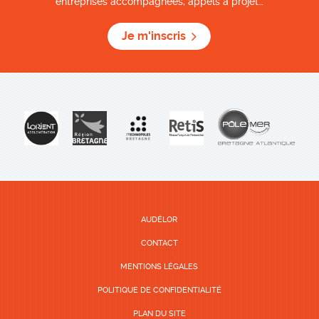
entreprises accompagnées, appels à projet…
Je m'inscris
AUDÉLOR
CONTACT
MENTIONS LÉGALES
POLITIQUE DE CONFIDENTIALITÉ
PLAN DU SITE