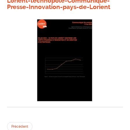
Lorient-technopole-Communique-
Presse-Innovation-pays-de-Lorient
Précédent