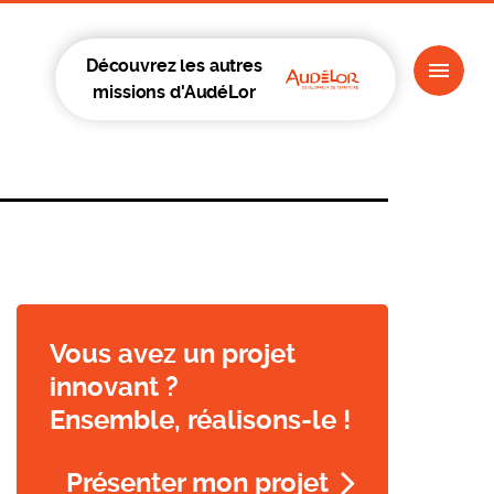
Découvrez les autres
missions d'AudéLor
Vous avez un projet
innovant ?
Ensemble, réalisons-le !
Présenter mon projet