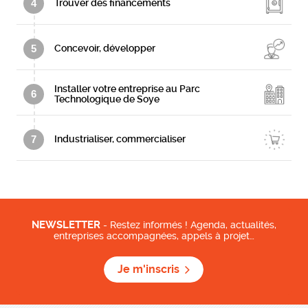
4
Trouver des financements
5
Concevoir, développer
Installer votre entreprise au Parc
6
Technologique de Soye
7
Industrialiser, commercialiser
NEWSLETTER
- Restez informés ! Agenda, actualités,
entreprises accompagnées, appels à projet…
Je m'inscris