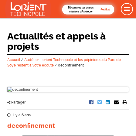
Découvrez les autres
missions d'AudéLor
Actualités et appels à
projets
Accueil
/
AudéLor, Lorient Technopole et les pépinières du Parc de
Soye restent à votre écoute
/
deconfinement
Partager
Il y a 6 ans
deconfinement