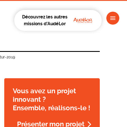
Découvrez les autres
missions d'AudéLor
tur-2019
Vous avez un projet
innovant ?
Ensemble, réalisons-le !
Présenter mon projet