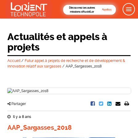
Découvrez les autres
missions d'AudéLor
Actualités et appels à
projets
Accueil
/
Futur appel à projets de recherche et de développement &
innovation relatif aux sargasses
/
AAP_Sargasses_2018
Partager
Il y a 8 ans
AAP_Sargasses_2018