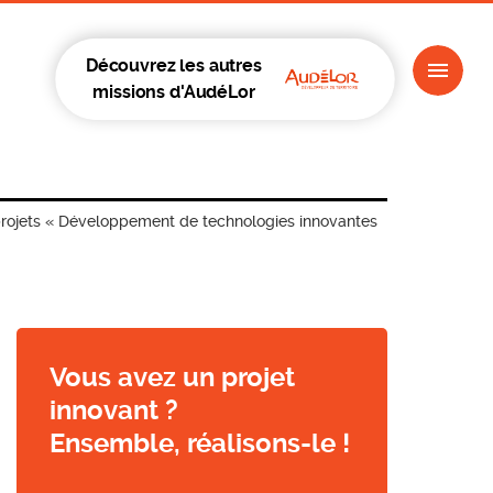
Découvrez les autres
missions d'AudéLor
projets « Développement de technologies innovantes
Vous avez un projet
innovant ?
Ensemble, réalisons-le !