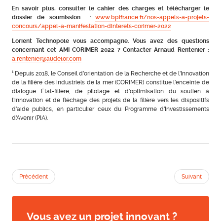
En savoir plus, consulter le cahier des charges et télécharger le
dossier de soumission
:
www.bpifrance.fr/nos-appels-a-projets-
concours/appel-a-manifestation-dinterets-corimer-2022
Lorient Technopole vous accompagne. Vous avez des questions
concernant cet AMI CORIMER 2022 ? Contacter Arnaud Rentenier :
a.rentenier@audelor.com
¹ Depuis 2018, le Conseil d’orientation de la Recherche et de l’Innovation
de la filière des industriels de la mer (CORIMER) constitue l’enceinte de
dialogue État-filière, de pilotage et d’optimisation du soutien à
l’innovation et de fléchage des projets de la filière vers les dispositifs
d’aide publics, en particulier ceux du Programme d’Investissements
d’Avenir (PIA).
Précédent
Suivant
Vous avez un projet innovant ?