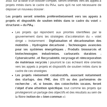
2022, sur la base d’un dossier complet, seront orientés vers les appels à
projets initiés dans le cadre du PIA4, sans qu’il ne soit nécessaire de
déposer un nouveau dossier :
Les projets seront orientés préférentiellement vers les appels à
projets et dispositifs de soutien initiés dans le cadre du volet «
structurel » du PIA4 :
Les projets qui répondent aux priorités identifiées par le
gouvernement dans les stratégies d’accélération du « volet
dirigé » (notamment :
Digitalisation et décarbonation des
mobilités ; Hydrogène décarboné ; Technologies avancées
pour les systèmes énergétiques ; Produits biosourcés et
biotechnologies industrielles, carburants durables ;
Cybersécurité ; et Recyclabilité, recyclage et réincorporation
de matériaux recyclés
) pourront le cas échéant être orientés
vers les appels à projets et dispositifs de soutien initiés dans le
cadre de ces stratégies
Les projets réellement collaboratifs, associant notamment
des startups, des PME, des ETI ou des partenaires de
recherche , et, si besoin, des collectivités locales, feront
l’objet d’une attention spécifique
, tout comme les projets qui
privilégieront un partage des objectifs et des résultats au sein de
la filière (
notion de « bien commun »
).