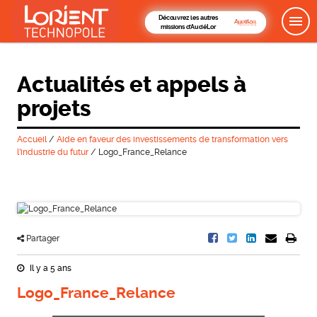
Découvrez les autres
missions d'AudéLor
Actualités et appels à
projets
Accueil
/
Aide en faveur des investissements de transformation vers
l’industrie du futur
/
Logo_France_Relance
Partager
Il y a 5 ans
Logo_France_Relance