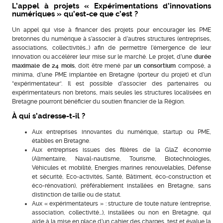
L’appel à projets « Expérimentations d’innovations
numériques » qu’est-ce que c’est ?
Un appel qui vise à financer des projets pour encourager les PME
bretonnes du numérique à s’associer à d’autres structures (entreprises,
associations, collectivités…) afin de permettre l’émergence de leur
innovation ou accélérer leur mise sur le marché. Le projet, d’une
durée
maximale de 24 mois
, doit être mené par
un consortium
composé, a
minima, d’une PME implantée en Bretagne (porteur du projet) et d’un
“expérimentateur”. Il est possible d’associer des partenaires ou
expérimentateurs non bretons, mais seules les structures localisées en
Bretagne pourront bénéficier du soutien financier de la Région.
À qui s’adresse-t-il ?
Aux entreprises innovantes du numérique, startup ou PME,
établies en Bretagne.
Aux entreprises issues des filières de la GlaZ économie
(Alimentaire, Naval-nautisme, Tourisme, Biotechnologies,
Véhicules et mobilité, Energies marines renouvelables, Défense
et sécurité, Eco-activités, Santé, Bâtiment, éco-construction et
éco-rénovation), préférablement installées en Bretagne, sans
distinction de taille ou de statut.
Aux « expérimentateurs » : structure de toute nature (entreprise,
association, collectivité…), installées ou non en Bretagne, qui
aide à la mise en place d’un cahier des charges, test et évalue la