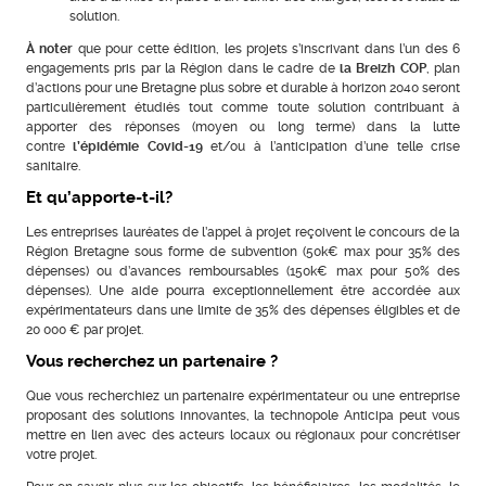
solution.
À noter
que pour cette édition, les projets s’inscrivant dans l’un des 6
engagements pris par la Région dans le cadre de
la
Breizh COP
, plan
d’actions pour une Bretagne plus sobre et durable à horizon 2040 seront
particulièrement étudiés tout comme toute solution contribuant à
apporter des réponses (moyen ou long terme) dans la lutte
contre
l’épidémie Covid-19
et/ou à l’anticipation d’une telle crise
sanitaire.
Et qu’apporte-t-il?
Les entreprises lauréates de l’appel à projet reçoivent le concours de la
Région Bretagne sous forme de subvention (50k€ max pour 35% des
dépenses) ou d’avances remboursables (150k€ max pour 50% des
dépenses). Une aide pourra exceptionnellement être accordée aux
expérimentateurs dans une limite de 35% des dépenses éligibles et de
20 000 € par projet.
Vous recherchez un partenaire ?
Que vous recherchiez un partenaire expérimentateur ou une entreprise
proposant des solutions innovantes, la technopole Anticipa peut vous
mettre en lien avec des acteurs locaux ou régionaux pour concrétiser
votre projet.