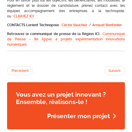
Pour en savoir plus sur les objectifs, les bénéficiaires, les modalités, le
règlement et le dossier de candidature, prenez contact avec les
équipes accompagnement des entreprises à la technopole,
ou :
CLIQUEZ ICI
CONTACTS Lorient Technopole :
Cécile Vauchez
/
Arnaud Rentenier
Retrouvez le communiqué de presse de la Région ICI :
Communiqué
de Presse – 8e Appel à projets expérimentation innovations
numériques
Précédent
Suivant
Vous avez un projet innovant ?
Ensemble, réalisons-le !
Présenter mon projet