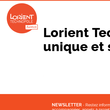
Lorient Te
unique et 
NEWSLETTER
- Restez inform
accompagnées, appels à projet