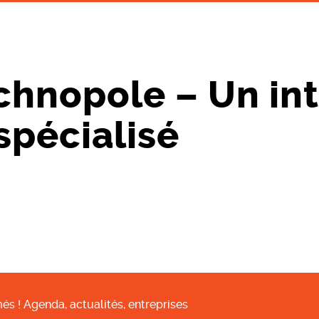
chnopole – Un in
spécialisé
és ! Agenda, actualités, entreprises
…