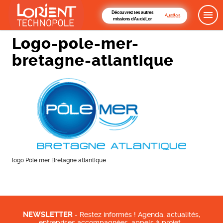
Découvrez les autres
missions d'AudéLor
Logo-pole-mer-
bretagne-atlantique
logo Pôle mer Bretagne atlantique
NEWSLETTER
- Restez informés ! Agenda, actualités,
entreprises accompagnées, appels à projet…