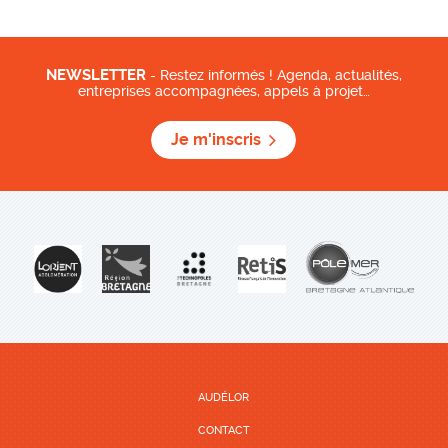
NEWSLETTER
- Restez informés ! Agenda, actualités,
entreprises accompagnées, appels à projet…
Je m'inscris
AUDÉLOR
CONTACT