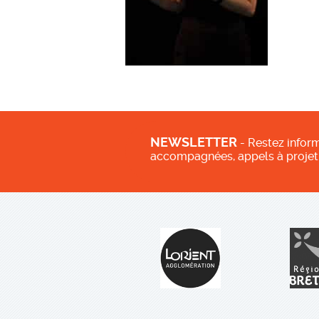
NEWSLETTER
- Restez inform
accompagnées, appels à projet