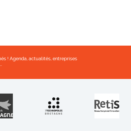
és ! Agenda, actualités, entreprises
…